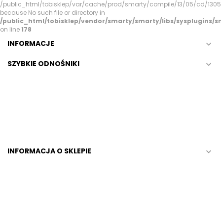
/public_html/tobisklep/var/cache/prod/smarty/compile/13/05/cd/130
because No such file or directory in
/public_html/tobisklep/vendor/smarty/smarty/libs/sysplugins
on line
178
INFORMACJE

SZYBKIE ODNOŚNIKI

INFORMACJA O SKLEPIE
