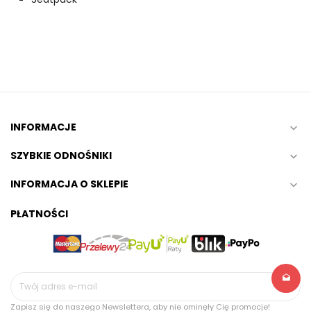
INFORMACJE

SZYBKIE ODNOŚNIKI

INFORMACJA O SKLEPIE

PŁATNOŚCI
Zapisz się do naszego Newslettera, aby nie ominęły Cię promocje!