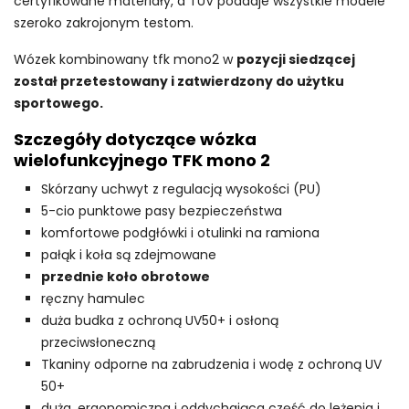
certyfikowane materiały, a TÜV poddaje wszystkie modele
szeroko zakrojonym testom.
Wózek kombinowany tfk mono2 w
pozycji siedzącej
został przetestowany i zatwierdzony do użytku
sportowego.
Szczegóły dotyczące wózka
wielofunkcyjnego TFK mono 2
Skórzany uchwyt z regulacją wysokości (PU)
5-cio punktowe pasy bezpieczeństwa
komfortowe podgłówki i otulinki na ramiona
pałąk i koła są zdejmowane
przednie koło obrotowe
ręczny hamulec
duża budka z ochroną UV50+ i osłoną
przeciwsłoneczną
Tkaniny odporne na zabrudzenia i wodę z ochroną UV
50+
duża, ergonomiczna i oddychająca część do leżenia i