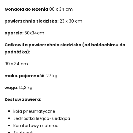
Gondola do leżenia
80 x 34 cm
powierzchnia siedziska:
23 x 30 cm
oparcie:
50x34cm
Całkowita powierzchnia siedziska (od baldachimu do
podnóżka):
99 x 34 cm
maks. pojemność:
27 kg
waga
: 14,3 kg
Zestaw zawiera:
koła pneumatyczne
Jednostka leżąco-siedząca
Komfortowy materac
Seatpack